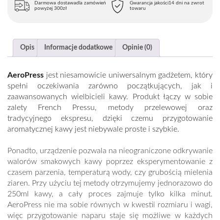
Darmowa dostawa
dla zamówień
Gwarancja jakości
14 dni na zwrot
powyżej 300zł
towaru
Opis
Informacje dodatkowe
Opinie (0)
AeroPress
jest niesamowicie uniwersalnym gadżetem, który
spełni oczekiwania zarówno początkujących, jak i
zaawansowanych wielbicieli kawy. Produkt łączy w sobie
zalety French Pressu, metody przelewowej oraz
tradycyjnego ekspresu, dzięki czemu przygotowanie
aromatycznej kawy jest niebywale proste i szybkie.
Ponadto, urządzenie pozwala na nieograniczone odkrywanie
walorów smakowych kawy poprzez eksperymentowanie z
czasem parzenia, temperaturą wody, czy grubością mielenia
ziaren. Przy użyciu tej metody otrzymujemy jednorazowo do
250ml kawy, a cały proces zajmuje tylko kilka minut.
AeroPress nie ma sobie równych w kwestii rozmiaru i wagi,
więc przygotowanie naparu staje się możliwe w każdych