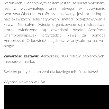
warunkach. Dodatkowym atutem jest to, że sprzęt wykonany
jest z wytrzymałego oraz łatwego w utrzymaniu
tworzywa.Obecnie AeroPress uznawany jest za jedną z
najciekawszych alternatywnych metod przygotowywania
kawy. Na całym świecie organizowane są mistrzostwa,
które zwieńczone są zawodami World AeroPress
Championships.Jak przyrządzić kawę za pomocą
Aeropressu? Odpowiedź znajdziesz w artykule na naszym
blogu:
Zawartość zestawu:
Aeropress, 100 filtrów papierowych,
mieszadło, miarka.
Świetny pomysł na prezent dla każdego miłośnika kawy!
Wyprodukowano w USA.