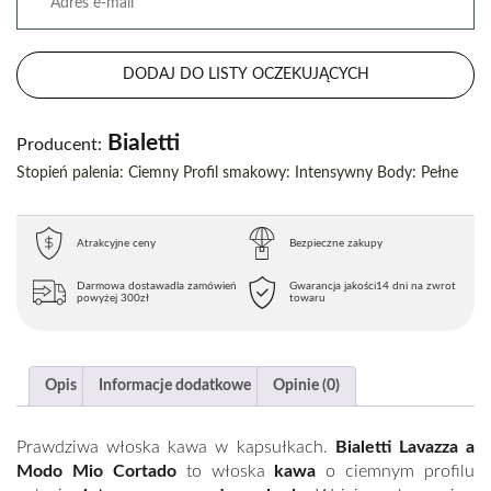
DODAJ DO LISTY OCZEKUJĄCYCH
Bialetti
Producent:
Stopień palenia: Ciemny Profil smakowy: Intensywny Body: Pełne
Atrakcyjne ceny
Bezpieczne zakupy
Darmowa dostawa
dla zamówień
Gwarancja jakości
14 dni na zwrot
powyżej 300zł
towaru
Opis
Informacje dodatkowe
Opinie (0)
Prawdziwa włoska kawa w kapsułkach.
Bialetti
Lavazza a
Modo Mio Cortado
to włoska
kawa
o ciemnym profilu