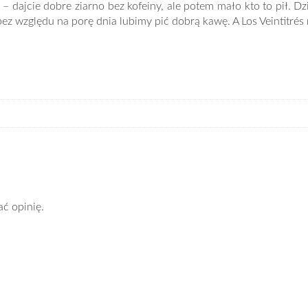
dajcie dobre ziarno bez kofeiny, ale potem mało kto to pił. Dzis
bez względu na porę dnia lubimy pić dobrą kawę. A Los Veintitrés
ać opinię.