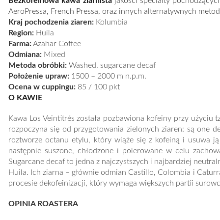
Bezkofeinowa kawa ziarnista
jakości specialty pochodzącyc
AeroPressa, French Pressa, oraz innych alternatywnych metod 
Kraj pochodzenia ziaren:
Kolumbia
Region:
Huila
Farma:
Azahar Coffee
Odmiana:
Mixed
Metoda obróbki:
Washed, sugarcane decaf
Położenie upraw:
1500 – 2000 m n.p.m.
Ocena w cuppingu:
85 / 100 pkt
O KAWIE
Kawa Los Veintitrés została pozbawiona kofeiny przy użyciu t
rozpoczyna się od przygotowania zielonych ziaren: są one de
roztworze octanu etylu, który wiąże się z kofeiną i usuwa j
następnie suszone, chłodzone i polerowane w celu zachowa
Sugarcane decaf to jedna z najczystszych i najbardziej neutra
Huila. Ich ziarna – głównie odmian Castillo, Colombia i Catu
procesie dekofeinizacji, który wymaga większych partii surowc
OPINIA ROASTERA