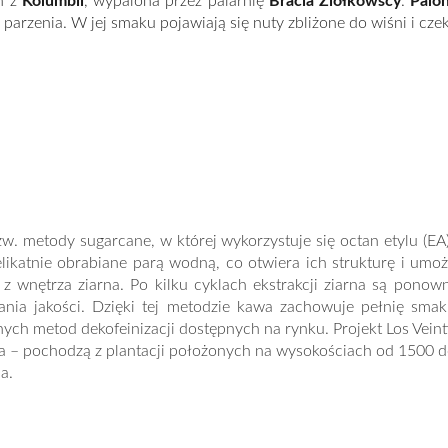
h z
Kolumbii
, wypalona przez palarnię
Bracia Ziółkowscy
.
Palon
parzenia. W jej smaku pojawiają się nuty zbliżone do
wiśni i cze
zw. metody sugarcane, w której wykorzystuje się octan etylu (E
likatnie obrabiane parą wodną, co otwiera ich strukturę i umożl
ą z wnętrza ziarna. Po kilku cyklach ekstrakcji ziarna są ponow
nia jakości. Dzięki tej metodzie kawa zachowuje pełnię smaku
lnych metod dekofeinizacji dostępnych na rynku. Projekt Los Veint
rra – pochodzą z plantacji położonych na wysokościach od 1500 
a.