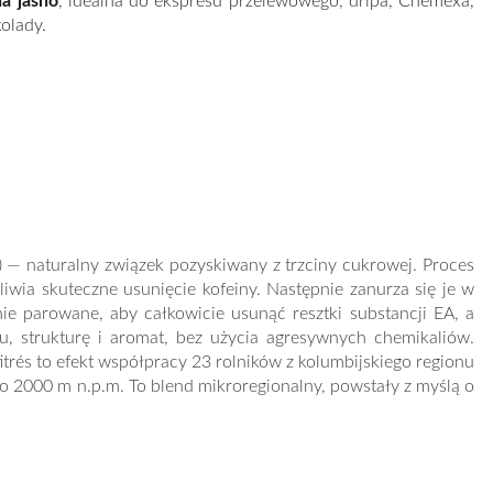
a jasno
, idealna do ekspresu przelewowego, dripa, Chemexa,
kolady.
A) — naturalny związek pozyskiwany z trzciny cukrowej. Proces
iwia skuteczne usunięcie kofeiny. Następnie zanurza się je w
nie parowane, aby całkowicie usunąć resztki substancji EA, a
, strukturę i aromat, bez użycia agresywnych chemikaliów.
itrés to efekt współpracy 23 rolników z kolumbijskiego regionu
do 2000 m n.p.m. To blend mikroregionalny, powstały z myślą o