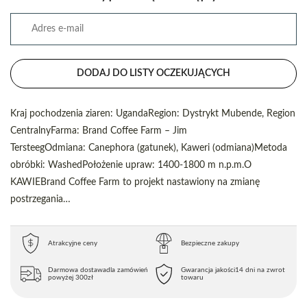
DODAJ DO LISTY OCZEKUJĄCYCH
Kraj pochodzenia ziaren: UgandaRegion: Dystrykt Mubende, Region
CentralnyFarma: Brand Coffee Farm – Jim
TersteegOdmiana: Canephora (gatunek), Kaweri (odmiana)Metoda
obróbki: WashedPołożenie upraw: 1400-1800 m n.p.m.O
KAWIEBrand Coffee Farm to projekt nastawiony na zmianę
postrzegania…
Atrakcyjne ceny
Bezpieczne zakupy
Darmowa dostawa
dla zamówień
Gwarancja jakości
14 dni na zwrot
powyżej 300zł
towaru