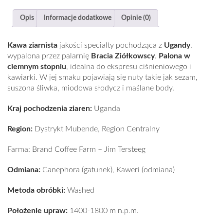
Opis
Informacje dodatkowe
Opinie (0)
Kawa ziarnista
jakości specialty pochodząca z
Ugandy
,
wypalona przez palarnię
Bracia Ziółkowscy
.
Palona w
ciemnym stopniu
, idealna do ekspresu ciśnieniowego i
kawiarki. W jej smaku pojawiają się nuty takie jak
sezam,
suszona śliwka, miodowa słodycz i maślane body.
Kraj pochodzenia ziaren:
Uganda
Region:
Dystrykt Mubende, Region Centralny
Farma
: Brand Coffee Farm – Jim Tersteeg
Odmiana:
Canephora (gatunek), Kaweri (odmiana)
Metoda obróbki:
Washed
Położenie upraw:
1400-1800 m n.p.m.