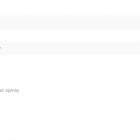
e
ać opinię.