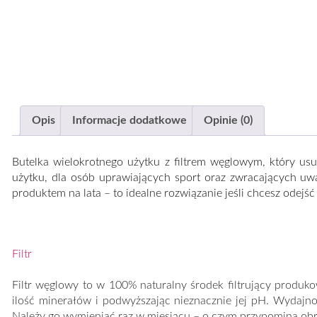
Opis
Informacje dodatkowe
Opinie (0)
Butelka wielokrotnego użytku z filtrem węglowym, który u
użytku, dla osób uprawiających sport oraz zwracających uw
produktem na lata – to idealne rozwiązanie jeśli chcesz odejś
Filtr
Filtr węglowy to w 100% naturalny środek filtrujący produk
ilość minerałów i podwyższając nieznacznie jej pH. Wydajn
Należy go wymieniać raz w miesiącu – o czym przypomina obr