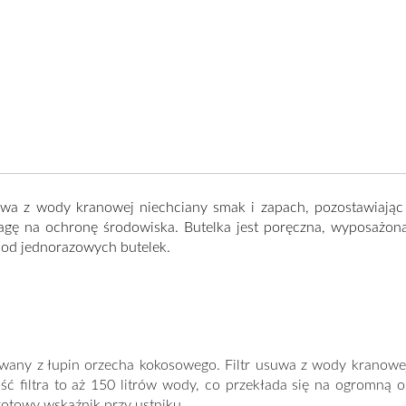
suwa z wody kranowej niechciany smak i zapach, pozostawiając
agę na ochronę środowiska. Butelka jest poręczna, wyposażona 
ć od jednorazowych butelek.
owany z łupin orzecha kokosowego. Filtr usuwa z wody kranowe
ość filtra to aż 150 litrów wody, co przekłada się na ogromn
otowy wskaźnik przy ustniku.