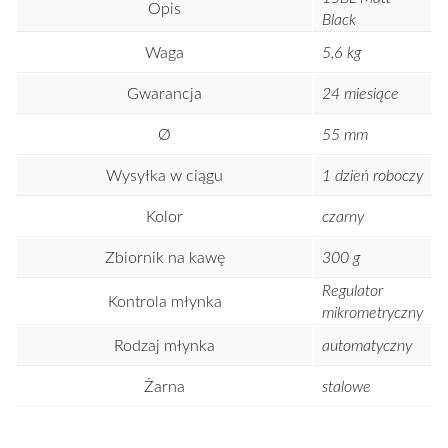
Opis
Black
Waga
5,6 kg
Gwarancja
24 miesiące
Ø
55 mm
Wysyłka w ciągu
1 dzień roboczy
Kolor
czarny
Zbiornik na kawę
300 g
Regulator
Kontrola młynka
mikrometryczny
Rodzaj młynka
automatyczny
Żarna
stalowe