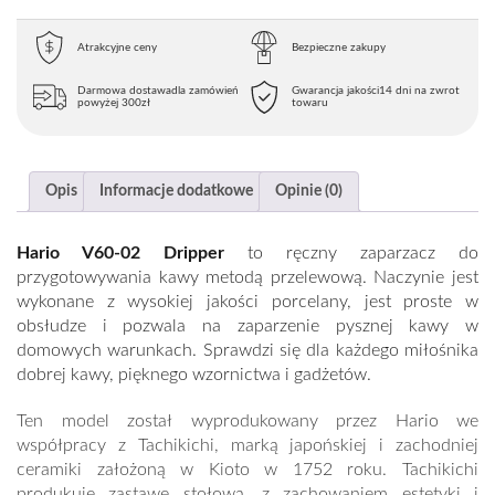
Atrakcyjne ceny
Bezpieczne zakupy
Darmowa dostawa
dla zamówień
Gwarancja jakości
14 dni na zwrot
powyżej 300zł
towaru
Opis
Informacje dodatkowe
Opinie (0)
Hario V60-02 Dripper
to ręczny zaparzacz do
przygotowywania kawy metodą przelewową. Naczynie jest
wykonane z wysokiej jakości porcelany, jest proste w
obsłudze i pozwala na zaparzenie pysznej kawy w
domowych warunkach. Sprawdzi się dla każdego miłośnika
dobrej kawy, pięknego wzornictwa i gadżetów.
Ten model został wyprodukowany przez Hario we
współpracy z Tachikichi, marką japońskiej i zachodniej
ceramiki założoną w Kioto w 1752 roku. Tachikichi
produkuje zastawę stołową, z zachowaniem estetyki i