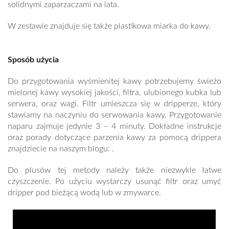
solidnymi zaparzaczami na lata.
W zestawie znajduje się także plastikowa miarka do kawy.
Sposób użycia
Do przygotowania wyśmienitej kawy potrzebujemy świeżo
mielonej kawy wysokiej jakości, filtra, ulubionego kubka lub
serwera, oraz wagi. Filtr umieszcza się w dripperze, który
stawiamy na naczyniu do serwowania kawy. Przygotowanie
naparu zajmuje jedynie 3 – 4 minuty. Dokładne instrukcje
oraz porady dotyczące parzenia kawy za pomocą drippera
znajdziecie na naszym blogu: .
Do plusów tej metody należy także niezwykle łatwe
czyszczenie. Po użyciu wystarczy usunąć filtr oraz umyć
dripper pod bieżącą wodą lub w zmywarce.