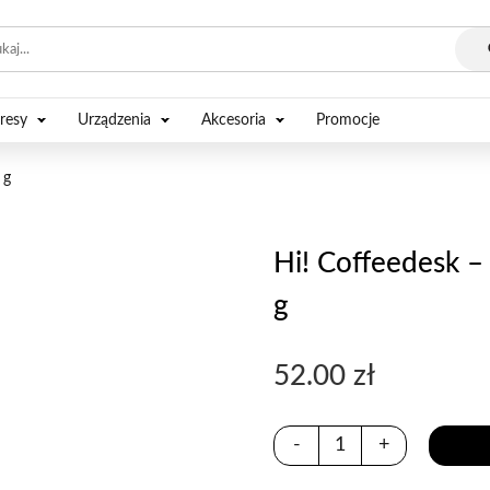
resy
Urządzenia
Akcesoria
Promocje
 g
Hi! Coffeedesk –
g
52.00
zł
-
+