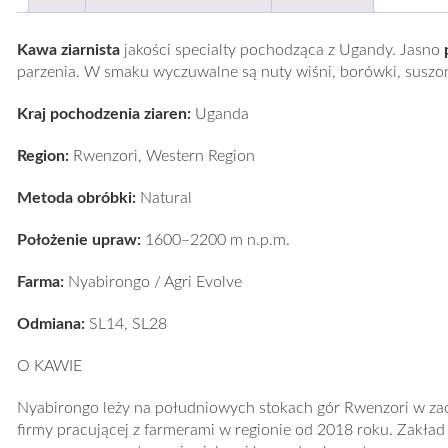
Kawa ziarnista
jakości specialty pochodząca z
Ugandy
.
Jasno
parzenia. W smaku wyczuwalne są nuty wiśni, borówki, susz
Kraj pochodzenia ziaren:
Uganda
Region:
Rwenzori, Western Region
Metoda obróbki:
Natural
Położenie upraw:
1600–2200 m n.p.m.
Farma:
Nyabirongo / Agri Evolve
Odmiana:
SL14, SL28
O KAWIE
Nyabirongo leży na południowych stokach gór Rwenzori w zach
firmy pracującej z farmerami w regionie od 2018 roku. Zakład