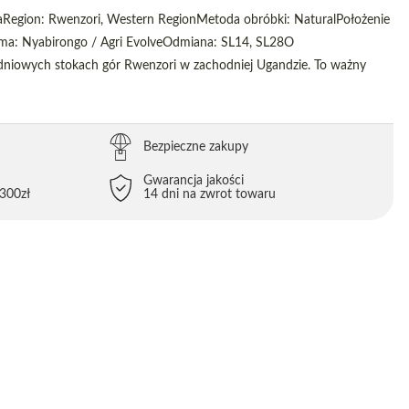
aRegion: Rwenzori, Western RegionMetoda obróbki: NaturalPołożenie
ma: Nyabirongo / Agri EvolveOdmiana: SL14, SL28O
niowych stokach gór Rwenzori w zachodniej Ugandzie. To ważny
Bezpieczne zakupy
Gwarancja jakości
300zł
14 dni na zwrot towaru