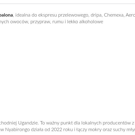
palona
, idealna do ekspresu przelewowego, dripa, Chemexa, Aer
onych owoców, przypraw, rumu i lekko alkoholowe
odniej Ugandzie. To ważny punkt dla lokalnych producentów z l
 w Nyabirongo działa od 2022 roku i łączy mokry oraz suchy młyn