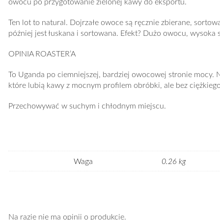
owocu po przygotowanie zielonej kawy do eksportu.
Ten lot to natural. Dojrzałe owoce są ręcznie zbierane, sorto
później jest łuskana i sortowana. Efekt? Dużo owocu, wysoka 
OPINIA ROASTER’A
To Uganda po ciemniejszej, bardziej owocowej stronie mocy. Nie
które lubią kawy z mocnym profilem obróbki, ale bez ciężkie
Przechowywać w suchym i chłodnym miejscu.
Waga
0.26 kg
Na razie nie ma opinii o produkcie.