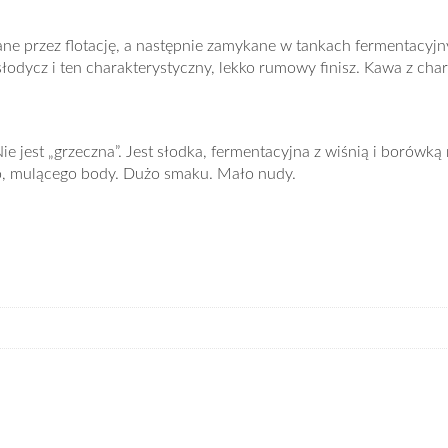
wane przez flotację, a następnie zamykane w tankach fermentacyj
słodycz i ten charakterystyczny, lekko rumowy finisz. Kawa z ch
 jest „grzeczna”. Jest słodka, fermentacyjna z wiśnią i borówką 
go, mulącego body. Dużo smaku. Mało nudy.