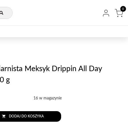
0
rnista Meksyk Drippin All Day
0 g
16 w magazynie
DODAJ DO KOSZYKA