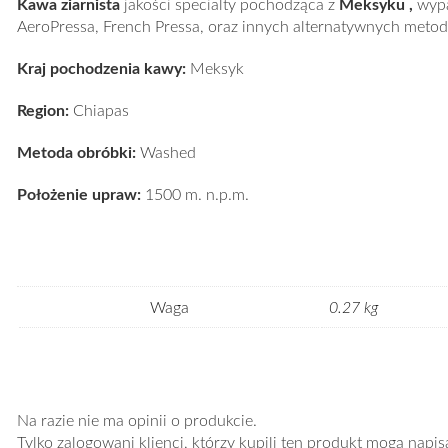
Kawa ziarnista
jakości specialty pochodząca z
Meksyku
,
wypa
AeroPressa, French Pressa, oraz innych alternatywnych meto
Kraj pochodzenia kawy:
Meksyk
Region:
Chiapas
Metoda obróbki:
Washed
Położenie upraw:
1500 m. n.p.m.
Waga
0.27 kg
Na razie nie ma opinii o produkcie.
Tylko zalogowani klienci, którzy kupili ten produkt mogą napis