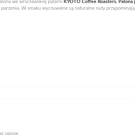
lona we wrocławskiej palarni
KYOTO Coffee Roasters. Palona 
d parzenia. W smaku wyczuwalne są naturalne nuty przypominaj
ać opinię.