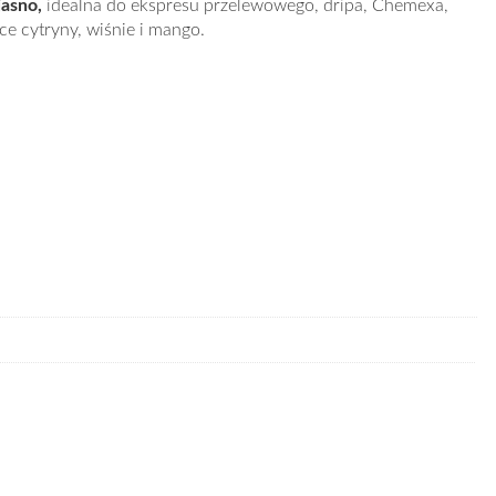
jasno,
idealna do ekspresu przelewowego, dripa, Chemexa,
ące
cytryny, wiśnie i mango.