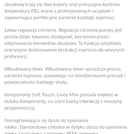
obudową kryją się dwa bojlery oraz precyzyjna kontrola
temperatury PID, znane z profesjonalnych urządzeń i
zapewniające perfekcyjne parzenie każdego espresso.
Łatwa regulacja ciśnienia.
Regulacja ciśnienia pompy jest
prosta dzięki łatwemu dostępowi, bez konieczności
zdejmowania elementów obudowy. Ta funkcja umożliwia
precyzyjne dostosowanie ekstrakcji espresso do własnych
preferencji.
Wbudowany timer
. Wbudowany timer upraszcza proces
parzenia espresso, pozwalając na monitorowanie precyzji i
powtarzalności każdego shota.
Komponenty Soft Touch.
Linea Mini posiada miękkie w
dotyku komponenty, co czyni każdą interakcję z maszyną
przyjemnością.
Nienagrzewająca się dysza do spieniania
mleka.
Standardowa chłodna w dotyku dysza do spieniania
mleka z końcówką z polimeru PEEK zapewnia