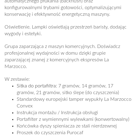
automatycznego płukania (backflush) oraz
konfigurowalnymi trybami gotowości, optymalizującymi
konserwację i efektywność energetyczną maszyny.
Oświetlenie.
Lampki oświetlają przestrzeń baristy, dodając
wygody i estetyki.
Grupa zaparzająca z maszyn komercyjnych.
Doświadcz
profesjonalnej wydajności w domu dzięki grupie
zaparzającej znanej z komercyjnych ekspresów La
Marzocco.
W zestawie:
Sitka do portafiltra:
7 gramów, 14 gramów, 17
gramów, 21 gramów, sitko ślepe (do czyszczenia)
Standardowy europejski tamper wypukły La Marzocco
Convex
Instrukcja montażu / Instrukcja obsługi
Portafilter z wymiennymi wylewkami (konwertowalny)
Końcówka dyszy spieniacza ze stali nierdzewnej
Proszek do czyszczenia Purocaf