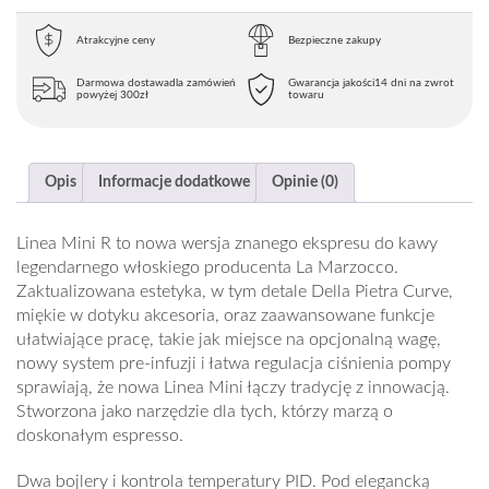
Atrakcyjne ceny
Bezpieczne zakupy
Darmowa dostawa
dla zamówień
Gwarancja jakości
14 dni na zwrot
powyżej 300zł
towaru
Opis
Informacje dodatkowe
Opinie (0)
Linea Mini R to nowa wersja znanego ekspresu do kawy
legendarnego włoskiego producenta La Marzocco.
Zaktualizowana estetyka, w tym detale Della Pietra Curve,
miękie w dotyku akcesoria, oraz zaawansowane funkcje
ułatwiające pracę, takie jak miejsce na opcjonalną wagę,
nowy system pre-infuzji i łatwa regulacja ciśnienia pompy
sprawiają, że nowa Linea Mini łączy tradycję z innowacją.
Stworzona jako narzędzie dla tych, którzy marzą o
doskonałym espresso.
Dwa bojlery i kontrola temperatury PID.
Pod elegancką