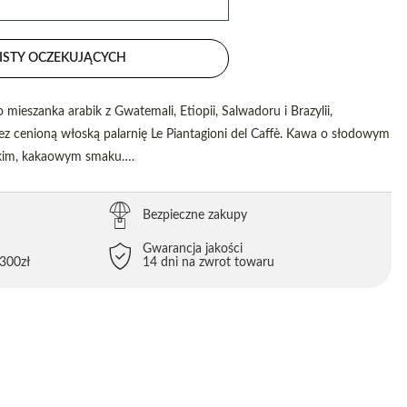
ISTY OCZEKUJĄCYCH
mieszanka arabik z Gwatemali, Etiopii, Salwadoru i Brazylii,
z cenioną włoską palarnię Le Piantagioni del Caffè. Kawa o słodowym
dkim, kakaowym smaku….
Bezpieczne zakupy
Gwarancja jakości
300zł
14 dni na zwrot towaru