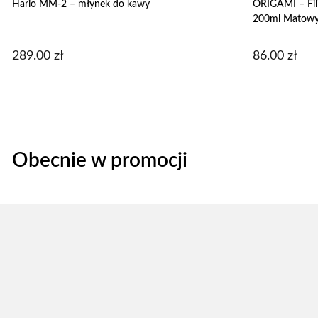
Hario MM-2 – młynek do kawy
ORIGAMI – Fil
200ml Matowy
289.00
zł
86.00
zł
Obecnie w promocji