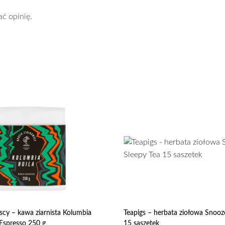
ać opinię.
scy – kawa ziarnista Kolumbia
Teapigs – herbata ziołowa Snooz
Espresso 250 g
15 saszetek