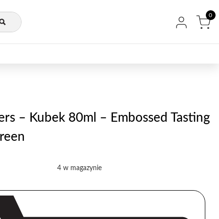
0
ers – Kubek 80ml – Embossed Tasting
reen
4 w magazynie