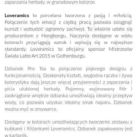
zaparzania herbaty, w granatowym kolorze.
Loveramics
to porcelana tworzona z pasją i miłością.
Połączenie tych emocji z ciężką pracą pozwala osiągnąć
kunszt i wzbudzić ogromny zachwyt. To właśnie udało się
producentom z Hongkongu. Naczynia dostępne w wielu
kolorach przyciągają wzrok i wpisują się w najwyższe
standardy. Loveramics to oficjalny sponsor Mistrzostw
Świata Latte Art 2015 w Gothenburgu.
Dzbanek Pro Tea
to połączenie pięknego designu z
funkcjonalnością. Doskonały kształt, wygodna rączka i żywa
kolorystyka dają jeszcze więcej przyjemności z zaparzania i
picia ulubionej herbaty. Pojemny, wyjmowany filtr i
zaokrąglone wnętrze dzbanka umożliwiają idealny przepływ
wody, co pozwala uzyskac idealny smak naparu. Dzbanek
można myć w zmywarce.
Dostępny w kolorach umożliwiających tworzenie zestawu z
kubkami i filiżankami Loveramics. Dzbanek zapakowany jest
w kartonik.