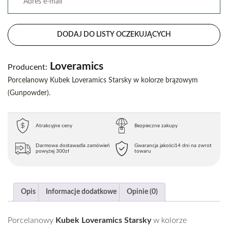
DODAJ DO LISTY OCZEKUJĄCYCH
Loveramics
Producent:
Porcelanowy Kubek Loveramics Starsky w kolorze brązowym
(Gunpowder).
Atrakcyjne ceny
Bezpieczne zakupy
Darmowa dostawa
dla zamówień
Gwarancja jakości
14 dni na zwrot
powyżej 300zł
towaru
Opis
Informacje dodatkowe
Opinie (0)
Porcelanowy
Kubek Loveramics Starsky
w kolorze