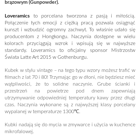
brązowym (Gunpowder).
Loveramics
to porcelana tworzona z pasją i miłością.
Połączenie tych emocji z ciężką pracą pozwala osiągnąć
kunszt i wzbudzić ogromny zachwyt. To właśnie udało się
producentom z Hongkongu. Naczynia dostępne w wielu
kolorach przyciągają wzrok i wpisują się w najwyższe
standardy. Loveramics to oficjalny sponsor Mistrzostw
Świata Latte Art 2015 w Gothenburgu.
Kubek w stylu vintage – na tego typu wzory możesz trafić w
filmach z lat 70 i 80! Trzymając go w dłoni, nie będziesz mieć
wątpliwości, że to solidne naczynie. Grube ścianki i
przestrzeń na powietrze pod dnem zapewniają
utrzymywanie odpowiedniej temperatury kawy przez długi
czas. Naczynia wykonane są z najwyższej klasy porcelany
wypalanej w temperaturze 1300℃.
Kubki nadają się do mycia w zmywarce i użycia w kuchence
mikrofalowej.