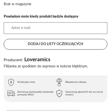
Brak w magazynie
Powiadom mnie kiedy produkt będzie dostępny
DODAJ DO LISTY OCZEKUJĄCYCH
Loveramics
Producent:
Filiżanka ze spodkiem do espresso w kolorze błękitnym.
Atrakcyjne ceny
Bezpieczne zakupy
Darmowa dostawa
dla zamówień
Gwarancja jakości
14 dni na zwrot
powyżej 300zł
towaru