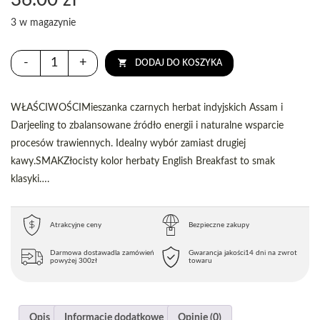
36.00
zł
3 w magazynie
-
+
DODAJ DO KOSZYKA
WŁAŚCIWOŚCIMieszanka czarnych herbat indyjskich Assam i
Darjeeling to zbalansowane źródło energii i naturalne wsparcie
procesów trawiennych. Idealny wybór zamiast drugiej
kawy.SMAKZłocisty kolor herbaty English Breakfast to smak
klasyki….
Atrakcyjne ceny
Bezpieczne zakupy
Darmowa dostawa
dla zamówień
Gwarancja jakości
14 dni na zwrot
powyżej 300zł
towaru
Opis
Informacje dodatkowe
Opinie (0)