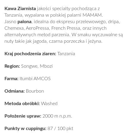
Kawa Ziarnista
jakości specialty pochodząca z
Tanzania
,
wypalana w polskiej
palarni
MAMAM
.
Jasno
palona
, idealna do ekspresu przelewowego, dripa,
Chemexa, AeroPressa, French Pressa, oraz innych
alternatywnych metod parzenia. W smaku wyczuwalne są
nuty
takie jak
jagoda, czarna porzeczka i jeżyna.
Kraj pochodzenia ziaren:
Tanzania
Region:
Songwe, Mbozi
Farma:
Itumbi AMCOS
Odmiana:
Bourbon
Metoda obróbki:
Washed
Położenie upraw:
2000 m n.p.m.
Punkty w cuppingu:
87 / 100 pkt