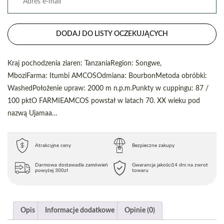
DODAJ DO LISTY OCZEKUJĄCYCH
Kraj pochodzenia ziaren: TanzaniaRegion: Songwe,
MboziFarma: Itumbi AMCOSOdmiana: BourbonMetoda obróbki:
WashedPołożenie upraw: 2000 m n.p.m.Punkty w cuppingu: 87 /
100 pktO FARMIEAMCOS powstał w latach 70. XX wieku pod
nazwą Ujamaa…
Atrakcyjne ceny
Bezpieczne zakupy
Darmowa dostawa
dla zamówień
Gwarancja jakości
14 dni na zwrot
powyżej 300zł
towaru
Opis
Informacje dodatkowe
Opinie (0)