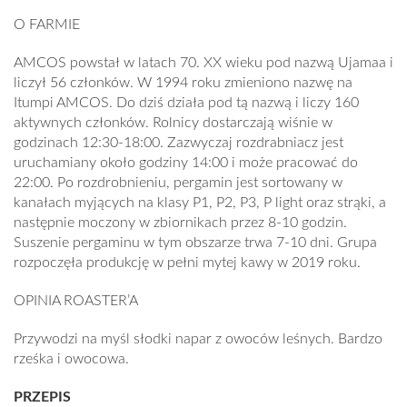
O FARMIE
AMCOS powstał w latach 70. XX wieku pod nazwą Ujamaa i
liczył 56 członków. W 1994 roku zmieniono nazwę na
Itumpi AMCOS. Do dziś działa pod tą nazwą i liczy 160
aktywnych członków. Rolnicy dostarczają wiśnie w
godzinach 12:30-18:00. Zazwyczaj rozdrabniacz jest
uruchamiany około godziny 14:00 i może pracować do
22:00. Po rozdrobnieniu, pergamin jest sortowany w
kanałach myjących na klasy P1, P2, P3, P light oraz strąki, a
następnie moczony w zbiornikach przez 8-10 godzin.
Suszenie pergaminu w tym obszarze trwa 7-10 dni. Grupa
rozpoczęła produkcję w pełni mytej kawy w 2019 roku.
OPINIA ROASTER’A
Przywodzi na myśl słodki napar z owoców leśnych. Bardzo
rześka i owocowa.
PRZEPIS