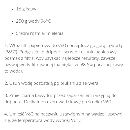
16 g kawy
250 g wody 96°C
Średni rozmiar mielenia
1. Włóż filtr papierowy do V60 i przepłucz go gorącą wodą
(96°C). Podgrzeje to dripper i serwer i usunie papierowy
posmak z filtra. Aby uzyskać najlepsze rezultaty, zawsze
używaj wody filtrowanej (pamiętaj, że 98,5% parzonej kawy
to woda).
2. Usuń wodę pozostałą po płukaniu z serwera.
3. Zmiel ziarna kawy tuż przed zaparzeniem i wsyp ją do
drippera. Delikatnie rozprowadź kawę po środku V60.
4. Umieść V60 na naczyniu ustawionym na wadze i upewnij
się, że temperatura wody wynosi 96°C.