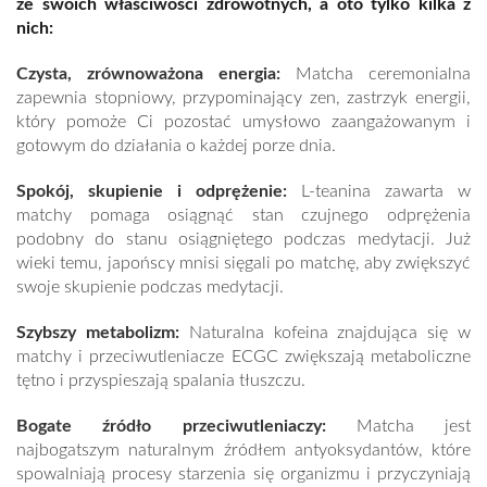
ze swoich właściwości zdrowotnych, a oto tylko kilka z
nich:
Czysta, zrównoważona energia:
Matcha ceremonialna
zapewnia stopniowy, przypominający zen, zastrzyk energii,
który pomoże Ci pozostać umysłowo zaangażowanym i
gotowym do działania o każdej porze dnia.
Spokój, skupienie i odprężenie:
L-teanina zawarta w
matchy pomaga osiągnąć stan czujnego odprężenia
podobny do stanu osiągniętego podczas medytacji. Już
wieki temu, japońscy mnisi sięgali po matchę, aby zwiększyć
swoje skupienie podczas medytacji.
Szybszy metabolizm:
Naturalna kofeina znajdująca się w
matchy i przeciwutleniacze ECGC zwiększają metaboliczne
tętno i przyspieszają spalania tłuszczu.
Bogate źródło przeciwutleniaczy:
Matcha jest
najbogatszym naturalnym źródłem antyoksydantów, które
spowalniają procesy starzenia się organizmu i przyczyniają