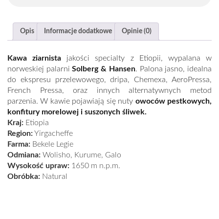
Opis
Informacje dodatkowe
Opinie (0)
Kawa ziarnista
jakości specialty z
Etiopii
, wypalana w
norweskiej palarni
Solberg & Hansen
. Palona jasno, idealna
do ekspresu przelewowego, dripa, Chemexa, AeroPressa,
French Pressa, oraz innych alternatywnych metod
parzenia. W kawie pojawiają się nuty
owoców pestkowych,
konfitury morelowej i suszonych śliwek.
Kraj:
Etiopia
Region:
Yirgacheffe
Farma:
Bekele Legie
Odmiana:
Wolisho, Kurume, Galo
Wysokość upraw:
1650 m n.p.m.
Obróbka:
Natural